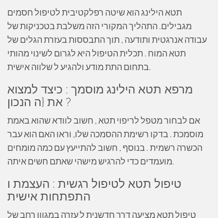
תטא הילינג הוא שיטה רפלקטיבית לטיפול חסמים
מגבילים. התהליך המקורי הזה משלבת בטכניקות של
עבודה אנרגטית ותודעה , תוך התבססות בעזרת הגלים של
תטא המוח . תכלית הטיפול היא לגרום לשינוי מהותי
בתחום התת מודע ולהגיע ל שלווה אישית.
מרפא תטא הילינג מוסמך : כיצד למצוא
את {ה הנכון ?
אם לבחור מטפל לריפוי תטא , חשוב לוודא שהוא באמת
מוסמכת . בדקו רשימת ההסמכה שלו, וראו האם הוא עבר
הכשרה רשמית . בנוסף , חשוב להתייעץ עם כמה מומחים
מועמדים כדי להרגיש מישהי שאתם חשים איתה.
טיפול תטא לטיפול רגשית : העצמת ו
התפתחות אישית
טיפול תטא מציעה דרך חדשנית ל עזרה במגוון רחב של