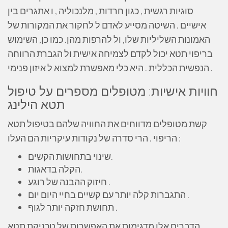
סוגיות רגשית , כגון חרדות , מלנכוליה , ו אתגרים בין
אישיים . השיטה מסייע לאדם ל לחקור את המקורות של
האמונות השליליות שלו, ול להרפות מהן. כמו כן, השימוש
בריפוי תטא יכול לקדם לצמיחה אישית ול הגברת הרווחה
הנפשית הכללית . היא כלי מאפשרת למצוא ל איזון פנימי .
חוויות אישיות: מטופלים מספרים על טיפול
תטא הילינג
קשת מטופלים מדווחים את החוויה שלהם בטיפול תטא
הריפוי . הרי סדרה של נקודות עיקריות הם העלו :
שינוי בתחושות הקשים.
הקלה בדאגות.
חיזוק ההבנה של רוגע .
התגברות קלה יותר עם קשיים בחיי היום יום .
תחושת חזקה יותר לגוף .
הדברים אלו מדגימות את האפשרות של טכניקת תטא